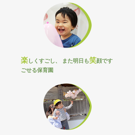
楽
笑
しくすごし、
また明日も
顔で
す
ごせる保育園