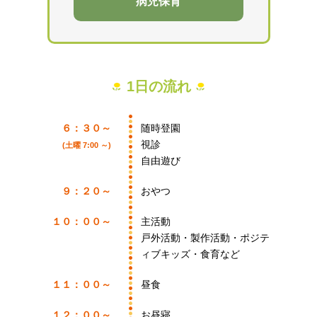
病児保育
1日の流れ
６：３０～
随時登園
視診
(土曜 7:00 ～)
自由遊び
９：２０～
おやつ
１０：００～
主活動
戸外活動・製作活動・ポジテ
ィブキッズ・食育など
１１：００～
昼食
１２：００～
お昼寝