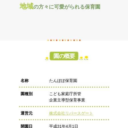
地域
の方々に
可愛がられる
保育園
園の概要
名称
たんぽぽ保育園
園種別
こども家庭庁所管
企業主導型保育事業
運営元
株式会社リバースゲート
開園日
平成31年4月1日