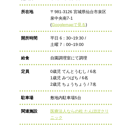
所在地
〒981-3126 宮城県仙台市泉区
泉中央南7-1
(
Googlemapで見る
)
開所時間
平日 6：30~19:30 /
土曜 7：00~19:00
給食
自園調理室にて調理
定員
0歳児 てんとうむし / 6名
1歳児 みつばち / 6名
2歳児 ちょうちょう / 7名
駐車場
敷地内駐車場5台
関連施設
医療法人ならの杜 たんぽぽクリ
ニック