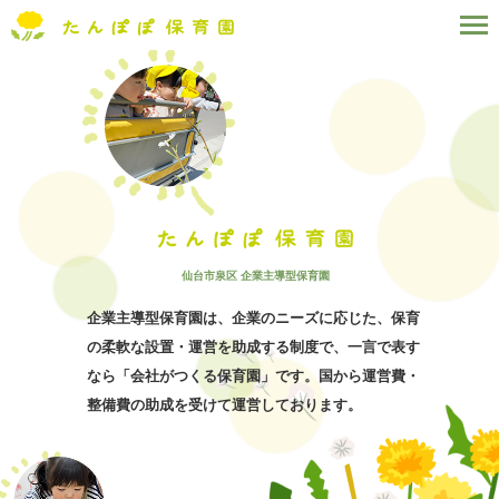
たんぽぽ保育園 TOP
病児保育
ポジティブキッズ
病児保育
【受付中】
仙台市泉区 企業主導型保育園
企業主導型保育園は、企業のニーズに応じた、保育
一時預かり
保育【受付中】
の柔軟な設置・運営を助成する制度で、一言で表す
なら「会社がつくる保育園」です。国から運営費・
資料請求
お問い合わせ
整備費の助成を受けて運営しております。