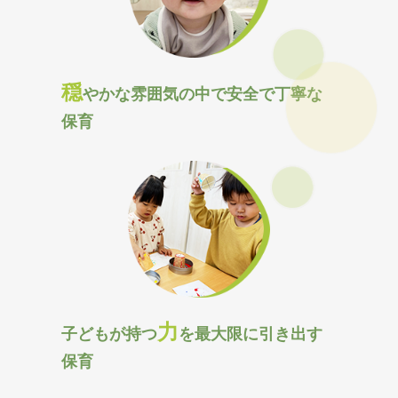
穏
やかな雰囲気
の中で安全で丁寧
な
保育
力
子どもが持つ
を最大限に
引き出す
保育